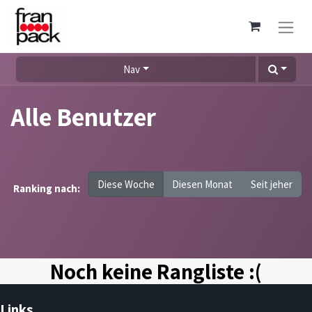
Nav
Alle Benutzer
Diese Woche
Diesen Monat
Seit jeher
Ranking nach:
Noch keine Rangliste :(
Links