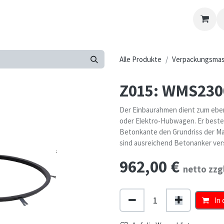
Kontakt-Formular
Übersicht
Kontaktieren Sie uns
Alle Produkte
Verpackungsmas
Z015: WMS230
Der Einbaurahmen dient zum ebe
oder Elektro-Hubwagen. Er beste
Betonkante den Grundriss der Ma
sind ausreichend Betonanker ver
962,00
€
netto zzg
In 