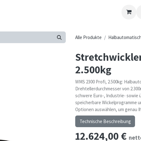
Kontakt-Formular
Übersicht
Kontaktieren Sie uns
Alle Produkte
Halbautomatisc
Stretchwickle
2.500kg
WMS 2300 Profi, 2.500kg: Halbaut
Drehtellerdurchmesser von 2.300
schwere Euro-, Industrie- sowie 
speicherbare Wickelprogramme un
Optionen auswählen, um genau I
Technische Beschreibung
12.624,00
€
nett